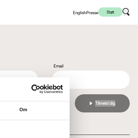
Støt
English
Presse
Email
l
privatlivspolitikken
Om