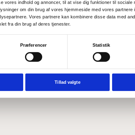
se vores indhold og annoncer, til at vise dig funktioner til sociale
oplysninger om din brug af vores hjemmeside med vores partnere i
ysepartnere. Vores partnere kan kombinere disse data med andr
Hvem er CEPOS
Analyser
et fra din brug af deres tjenester.
Vores værdier
Debat
Medarbejdere
ABCepos
Kontakt
Podcast
Præferencer
Statistik
Tillad valgte