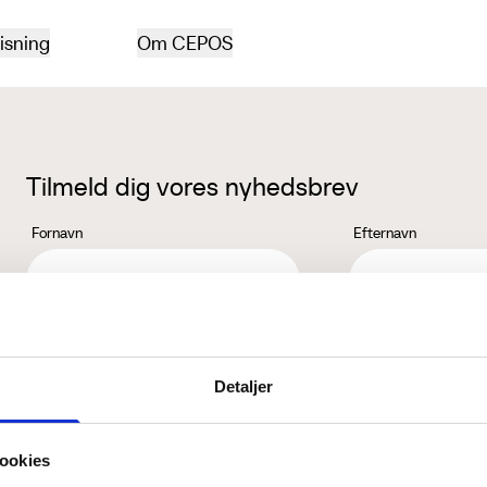
isning
Om CEPOS
Tilmeld dig vores nyhedsbrev
Fornavn
Efternavn
Jeg accepterer behandlingen af mine personoplysninger i henhold ti
Detaljer
ookies