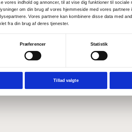
se vores indhold og annoncer, til at vise dig funktioner til sociale
oplysninger om din brug af vores hjemmeside med vores partnere i
ysepartnere. Vores partnere kan kombinere disse data med andr
Hvem er CEPOS
Analyser
et fra din brug af deres tjenester.
Vores værdier
Debat
Medarbejdere
ABCepos
Kontakt
Podcast
Præferencer
Statistik
Tillad valgte