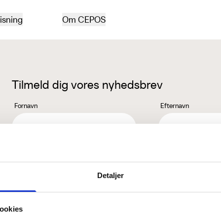
isning
Om CEPOS
Tilmeld dig vores nyhedsbrev
Fornavn
Efternavn
Jeg accepterer behandlingen af mine personoplysninger i henhold ti
Detaljer
ookies