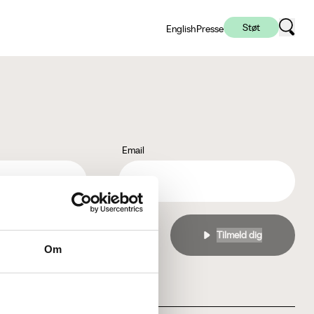
Støt
English
Presse
Email
l
privatlivspolitikken
Om