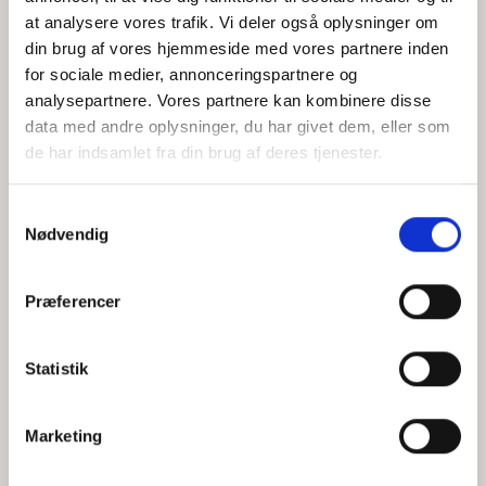
at analysere vores trafik. Vi deler også oplysninger om
din brug af vores hjemmeside med vores partnere inden
for sociale medier, annonceringspartnere og
Jeg accepterer behandlingen af mine personoplysninger i
analysepartnere. Vores partnere kan kombinere disse
henhold til
privatlivspolitikken
data med andre oplysninger, du har givet dem, eller som
de har indsamlet fra din brug af deres tjenester.
Samtykkevalg
Nødvendig
Præferencer
Statistik
Hvem er CEPOS
Analyser
Marketing
Vores værdier
Debat