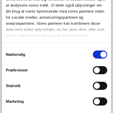
at analysere vores trafik. Vi deler også oplysninger om
din brug af vores hjemmeside med vores partnere inden
for sociale medier, annonceringspartnere og
Jeg accepterer behandlingen af mine personoplysninger i
analysepartnere. Vores partnere kan kombinere disse
henhold til
privatlivspolitikken
data med andre oplysninger, du har givet dem, eller som
de har indsamlet fra din brug af deres tjenester.
Samtykkevalg
Nødvendig
Præferencer
Statistik
Hvem er CEPOS
Analyser
Marketing
Vores værdier
Debat