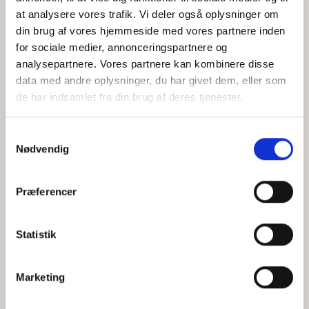
at analysere vores trafik. Vi deler også oplysninger om
din brug af vores hjemmeside med vores partnere inden
for sociale medier, annonceringspartnere og
Jeg accepterer behandlingen af mine personoplysninger i
analysepartnere. Vores partnere kan kombinere disse
henhold til
privatlivspolitikken
data med andre oplysninger, du har givet dem, eller som
de har indsamlet fra din brug af deres tjenester.
Samtykkevalg
Nødvendig
Præferencer
Statistik
Hvem er CEPOS
Analyser
Marketing
Vores værdier
Debat