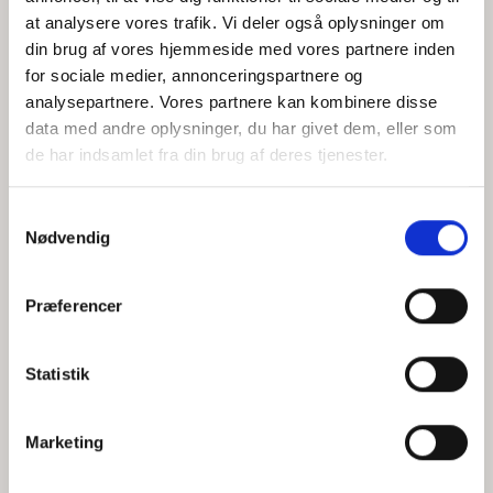
at analysere vores trafik. Vi deler også oplysninger om
din brug af vores hjemmeside med vores partnere inden
for sociale medier, annonceringspartnere og
Jeg accepterer behandlingen af mine personoplysninger i
analysepartnere. Vores partnere kan kombinere disse
henhold til
privatlivspolitikken
data med andre oplysninger, du har givet dem, eller som
de har indsamlet fra din brug af deres tjenester.
Samtykkevalg
Nødvendig
Præferencer
Statistik
Hvem er CEPOS
Analyser
Marketing
Vores værdier
Debat