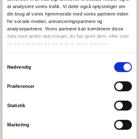
at analysere vores trafik. Vi deler også oplysninger om
din brug af vores hjemmeside med vores partnere inden
for sociale medier, annonceringspartnere og
Jeg accepterer behandlingen af mine personoplysninger i
analysepartnere. Vores partnere kan kombinere disse
henhold til
privatlivspolitikken
data med andre oplysninger, du har givet dem, eller som
de har indsamlet fra din brug af deres tjenester.
Samtykkevalg
Nødvendig
Præferencer
Statistik
Hvem er CEPOS
Analyser
Marketing
Vores værdier
Debat