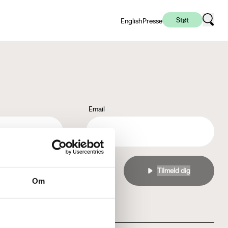
Støt
English
Presse
Email
l
privatlivspolitikken
Om