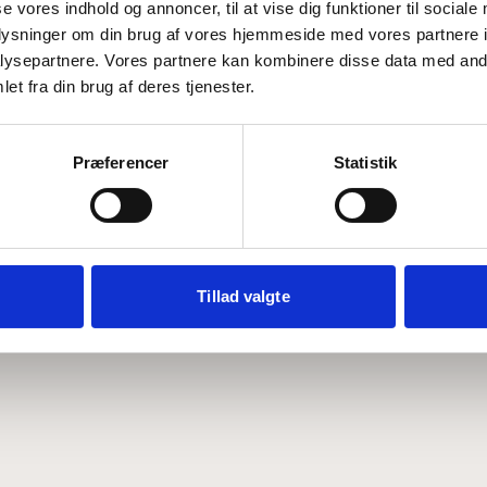
se vores indhold og annoncer, til at vise dig funktioner til sociale
oplysninger om din brug af vores hjemmeside med vores partnere i
ysepartnere. Vores partnere kan kombinere disse data med andr
Hvem er CEPOS
Analyser
et fra din brug af deres tjenester.
Vores værdier
Debat
Medarbejdere
ABCepos
Kontakt
Podcast
Præferencer
Statistik
Tillad valgte