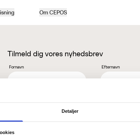
isning
Om CEPOS
Tilmeld dig vores nyhedsbrev
Fornavn
Efternavn
Jeg accepterer behandlingen af mine personoplysninger i henhold ti
Detaljer
ookies