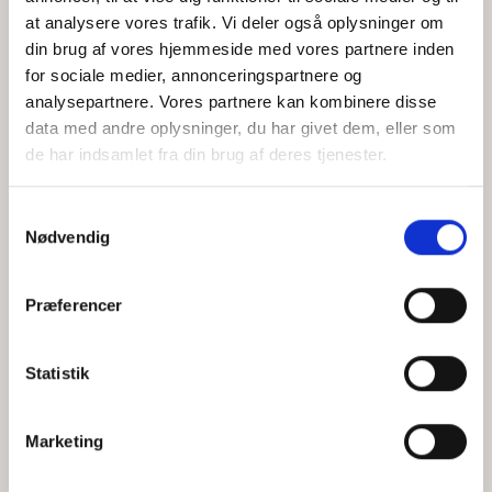
at analysere vores trafik. Vi deler også oplysninger om
din brug af vores hjemmeside med vores partnere inden
for sociale medier, annonceringspartnere og
Jeg accepterer behandlingen af mine personoplysninger i
analysepartnere. Vores partnere kan kombinere disse
henhold til
privatlivspolitikken
data med andre oplysninger, du har givet dem, eller som
de har indsamlet fra din brug af deres tjenester.
Samtykkevalg
Nødvendig
Præferencer
Statistik
Hvem er CEPOS
Analyser
Marketing
Vores værdier
Debat