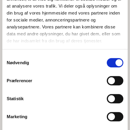
at analysere vores trafik. Vi deler også oplysninger om
din brug af vores hjemmeside med vores partnere inden
for sociale medier, annonceringspartnere og
Jeg accepterer behandlingen af mine personoplysninger i
analysepartnere. Vores partnere kan kombinere disse
henhold til
privatlivspolitikken
data med andre oplysninger, du har givet dem, eller som
de har indsamlet fra din brug af deres tjenester.
Samtykkevalg
Nødvendig
Præferencer
Statistik
Hvem er CEPOS
Analyser
Marketing
Vores værdier
Debat