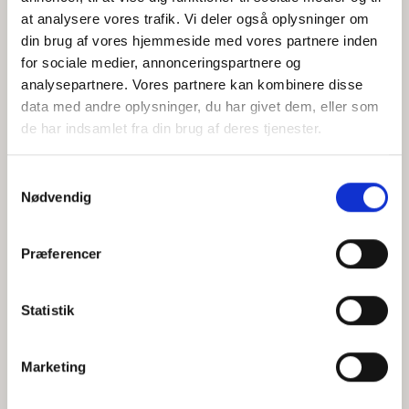
at analysere vores trafik. Vi deler også oplysninger om
din brug af vores hjemmeside med vores partnere inden
for sociale medier, annonceringspartnere og
Jeg accepterer behandlingen af mine personoplysninger i
analysepartnere. Vores partnere kan kombinere disse
henhold til
privatlivspolitikken
data med andre oplysninger, du har givet dem, eller som
de har indsamlet fra din brug af deres tjenester.
Samtykkevalg
Nødvendig
Præferencer
Statistik
Hvem er CEPOS
Analyser
Marketing
Vores værdier
Debat