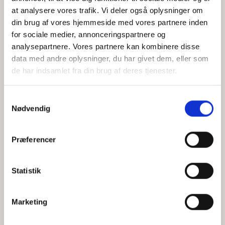
at analysere vores trafik. Vi deler også oplysninger om
din brug af vores hjemmeside med vores partnere inden
for sociale medier, annonceringspartnere og
Jeg accepterer behandlingen af mine personoplysninger i
analysepartnere. Vores partnere kan kombinere disse
henhold til
privatlivspolitikken
data med andre oplysninger, du har givet dem, eller som
de har indsamlet fra din brug af deres tjenester.
Samtykkevalg
Nødvendig
Præferencer
Statistik
Hvem er CEPOS
Analyser
Marketing
Vores værdier
Debat