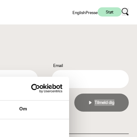
Støt
English
Presse
Email
l
privatlivspolitikken
Om