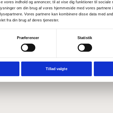
se vores indhold og annoncer, til at vise dig funktioner til sociale
oplysninger om din brug af vores hjemmeside med vores partnere i
ysepartnere. Vores partnere kan kombinere disse data med andr
Hvem er CEPOS
Analyser
et fra din brug af deres tjenester.
Vores værdier
Debat
Medarbejdere
ABCepos
Kontakt
Podcast
Præferencer
Statistik
Tillad valgte