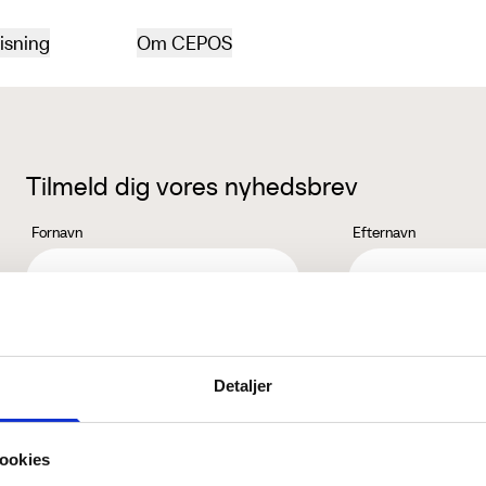
isning
Om CEPOS
Tilmeld dig vores nyhedsbrev
Fornavn
Efternavn
Jeg accepterer behandlingen af mine personoplysninger i henhold ti
Detaljer
ookies