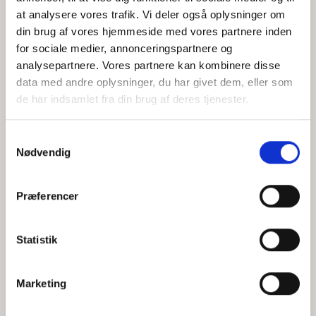
at analysere vores trafik. Vi deler også oplysninger om
din brug af vores hjemmeside med vores partnere inden
for sociale medier, annonceringspartnere og
Jeg accepterer behandlingen af mine personoplysninger i
analysepartnere. Vores partnere kan kombinere disse
henhold til
privatlivspolitikken
data med andre oplysninger, du har givet dem, eller som
de har indsamlet fra din brug af deres tjenester.
Samtykkevalg
Nødvendig
Præferencer
Statistik
Hvem er CEPOS
Analyser
Marketing
Vores værdier
Debat