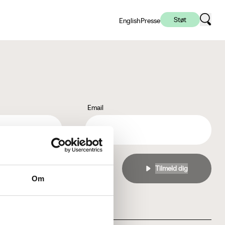
Støt
English
Presse
Email
l
privatlivspolitikken
Om