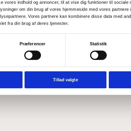
se vores indhold og annoncer, til at vise dig funktioner til sociale
oplysninger om din brug af vores hjemmeside med vores partnere i
ysepartnere. Vores partnere kan kombinere disse data med andr
Hvem er CEPOS
Analyser
et fra din brug af deres tjenester.
Vores værdier
Debat
Medarbejdere
ABCepos
Kontakt
Podcast
Præferencer
Statistik
Tillad valgte