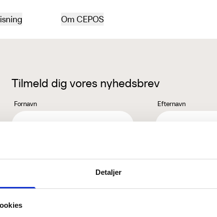
isning
Om CEPOS
Tilmeld dig vores nyhedsbrev
Fornavn
Efternavn
Jeg accepterer behandlingen af mine personoplysninger i henhold ti
Detaljer
ookies