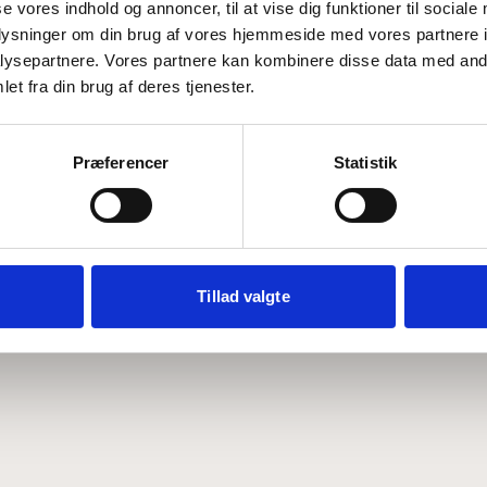
se vores indhold og annoncer, til at vise dig funktioner til sociale
oplysninger om din brug af vores hjemmeside med vores partnere i
ysepartnere. Vores partnere kan kombinere disse data med andr
Hvem er CEPOS
Analyser
et fra din brug af deres tjenester.
Vores værdier
Debat
Medarbejdere
ABCepos
Kontakt
Podcast
Præferencer
Statistik
Tillad valgte