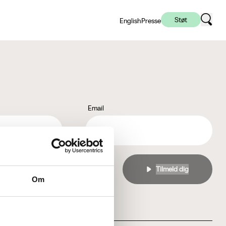
Støt
English
Presse
Email
l
privatlivspolitikken
Om