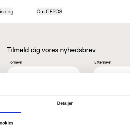
isning
Om CEPOS
Tilmeld dig vores nyhedsbrev
Fornavn
Efternavn
Jeg accepterer behandlingen af mine personoplysninger i henhold ti
Detaljer
ookies