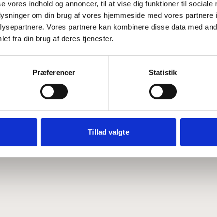
se vores indhold og annoncer, til at vise dig funktioner til sociale
oplysninger om din brug af vores hjemmeside med vores partnere i
ysepartnere. Vores partnere kan kombinere disse data med andr
Hvem er CEPOS
Analyser
et fra din brug af deres tjenester.
Vores værdier
Debat
Medarbejdere
ABCepos
Kontakt
Podcast
Præferencer
Statistik
Tillad valgte