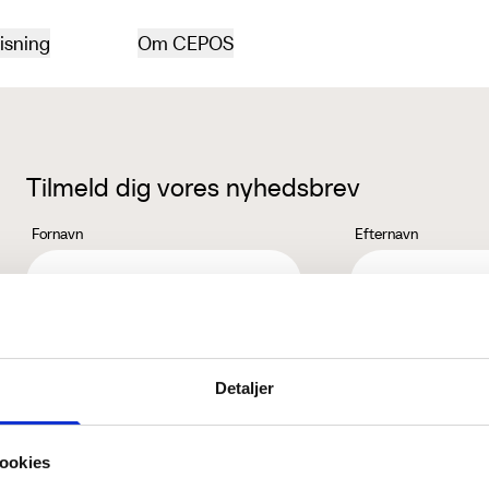
isning
Om CEPOS
Tilmeld dig vores nyhedsbrev
Fornavn
Efternavn
Jeg accepterer behandlingen af mine personoplysninger i henhold ti
Detaljer
ookies