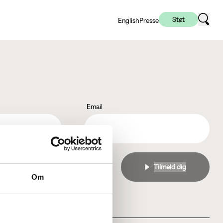
Støt
English
Presse
Email
l
privatlivspolitikken
Om