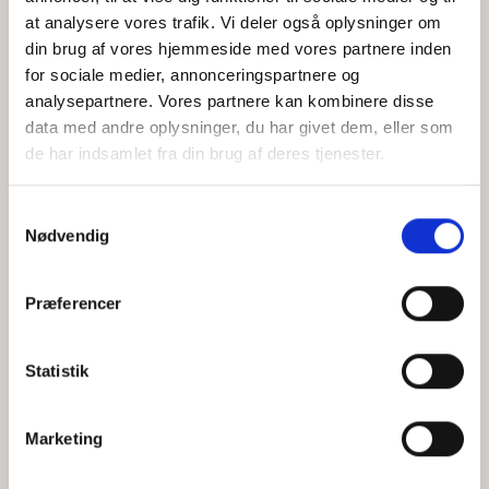
at analysere vores trafik. Vi deler også oplysninger om
din brug af vores hjemmeside med vores partnere inden
for sociale medier, annonceringspartnere og
Jeg accepterer behandlingen af mine personoplysninger i
analysepartnere. Vores partnere kan kombinere disse
henhold til
privatlivspolitikken
data med andre oplysninger, du har givet dem, eller som
de har indsamlet fra din brug af deres tjenester.
Samtykkevalg
Nødvendig
Præferencer
Statistik
Hvem er CEPOS
Analyser
Marketing
Vores værdier
Debat