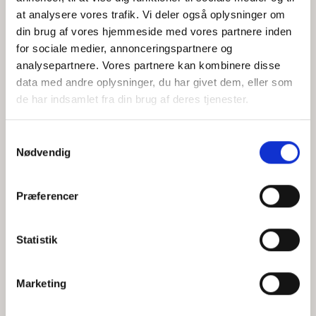
at analysere vores trafik. Vi deler også oplysninger om
din brug af vores hjemmeside med vores partnere inden
for sociale medier, annonceringspartnere og
Jeg accepterer behandlingen af mine personoplysninger i
analysepartnere. Vores partnere kan kombinere disse
henhold til
privatlivspolitikken
data med andre oplysninger, du har givet dem, eller som
de har indsamlet fra din brug af deres tjenester.
Samtykkevalg
Nødvendig
Præferencer
Statistik
Hvem er CEPOS
Analyser
Marketing
Vores værdier
Debat