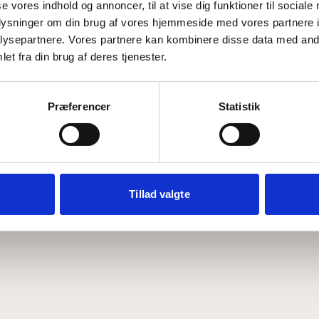
se vores indhold og annoncer, til at vise dig funktioner til sociale
oplysninger om din brug af vores hjemmeside med vores partnere i
ysepartnere. Vores partnere kan kombinere disse data med andr
Hvem er CEPOS
Analyser
et fra din brug af deres tjenester.
Vores værdier
Debat
Medarbejdere
ABCepos
Kontakt
Podcast
Præferencer
Statistik
Tillad valgte