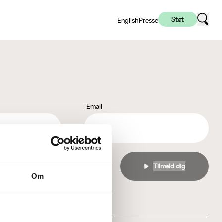
Støt
English
Presse
Email
l
privatlivspolitikken
Om