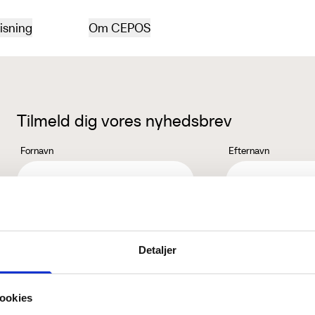
isning
Om CEPOS
Tilmeld dig vores nyhedsbrev
Fornavn
Efternavn
Jeg accepterer behandlingen af mine personoplysninger i henhold ti
Detaljer
ookies