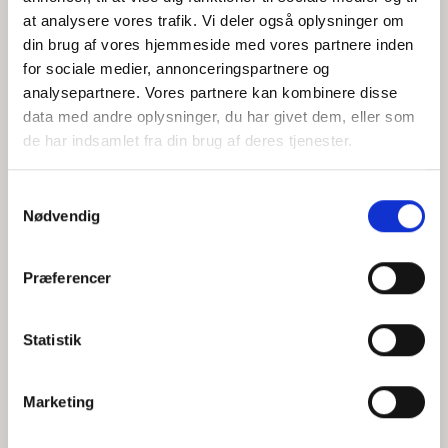
at analysere vores trafik. Vi deler også oplysninger om
din brug af vores hjemmeside med vores partnere inden
for sociale medier, annonceringspartnere og
Jeg accepterer behandlingen af mine personoplysninger i
analysepartnere. Vores partnere kan kombinere disse
henhold til
privatlivspolitikken
data med andre oplysninger, du har givet dem, eller som
de har indsamlet fra din brug af deres tjenester.
Samtykkevalg
Nødvendig
Præferencer
Statistik
Hvem er CEPOS
Analyser
Marketing
Vores værdier
Debat