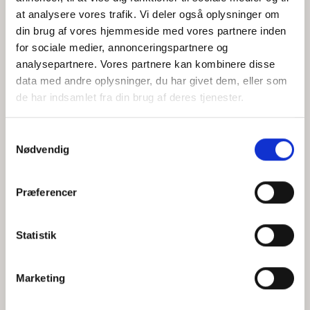
at analysere vores trafik. Vi deler også oplysninger om
din brug af vores hjemmeside med vores partnere inden
for sociale medier, annonceringspartnere og
Jeg accepterer behandlingen af mine personoplysninger i
analysepartnere. Vores partnere kan kombinere disse
henhold til
privatlivspolitikken
data med andre oplysninger, du har givet dem, eller som
de har indsamlet fra din brug af deres tjenester.
Samtykkevalg
Nødvendig
Præferencer
Statistik
Hvem er CEPOS
Analyser
Marketing
Vores værdier
Debat