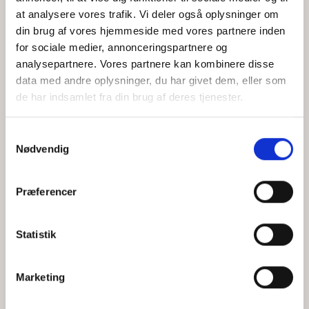
at analysere vores trafik. Vi deler også oplysninger om
din brug af vores hjemmeside med vores partnere inden
for sociale medier, annonceringspartnere og
Jeg accepterer behandlingen af mine personoplysninger i
analysepartnere. Vores partnere kan kombinere disse
henhold til
privatlivspolitikken
data med andre oplysninger, du har givet dem, eller som
de har indsamlet fra din brug af deres tjenester.
Samtykkevalg
Nødvendig
Præferencer
Statistik
Hvem er CEPOS
Analyser
Marketing
Vores værdier
Debat