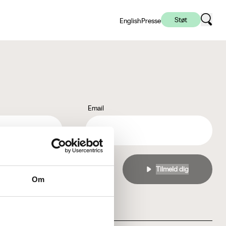
Støt
English
Presse
Email
l
privatlivspolitikken
Om