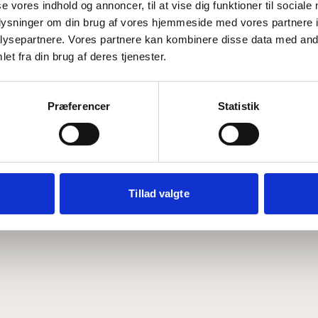
se vores indhold og annoncer, til at vise dig funktioner til sociale
oplysninger om din brug af vores hjemmeside med vores partnere i
ysepartnere. Vores partnere kan kombinere disse data med andr
Hvem er CEPOS
Analyser
et fra din brug af deres tjenester.
Vores værdier
Debat
Medarbejdere
ABCepos
Kontakt
Podcast
Præferencer
Statistik
Tillad valgte