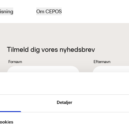
isning
Om CEPOS
Tilmeld dig vores nyhedsbrev
Fornavn
Efternavn
Jeg accepterer behandlingen af mine personoplysninger i henhold ti
Detaljer
ookies