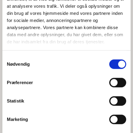
at analysere vores trafik. Vi deler også oplysninger om
din brug af vores hjemmeside med vores partnere inden
for sociale medier, annonceringspartnere og
Jeg accepterer behandlingen af mine personoplysninger i
analysepartnere. Vores partnere kan kombinere disse
henhold til
privatlivspolitikken
data med andre oplysninger, du har givet dem, eller som
de har indsamlet fra din brug af deres tjenester.
Samtykkevalg
Nødvendig
Præferencer
Statistik
Hvem er CEPOS
Analyser
Marketing
Vores værdier
Debat