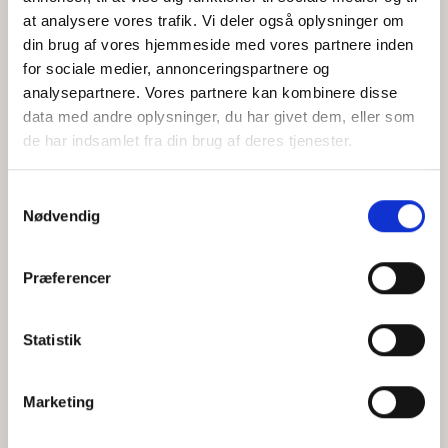
at analysere vores trafik. Vi deler også oplysninger om
din brug af vores hjemmeside med vores partnere inden
for sociale medier, annonceringspartnere og
Jeg accepterer behandlingen af mine personoplysninger i
analysepartnere. Vores partnere kan kombinere disse
henhold til
privatlivspolitikken
data med andre oplysninger, du har givet dem, eller som
de har indsamlet fra din brug af deres tjenester.
Samtykkevalg
Nødvendig
Præferencer
Statistik
Hvem er CEPOS
Analyser
Marketing
Vores værdier
Debat