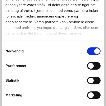
at analysere vores trafik. Vi deler også oplysninger om
din brug af vores hjemmeside med vores partnere inden
for sociale medier, annonceringspartnere og
Jeg accepterer behandlingen af mine personoplysninger i
analysepartnere. Vores partnere kan kombinere disse
henhold til
privatlivspolitikken
data med andre oplysninger, du har givet dem, eller som
de har indsamlet fra din brug af deres tjenester.
Samtykkevalg
Nødvendig
Præferencer
Statistik
Hvem er CEPOS
Analyser
Marketing
Vores værdier
Debat