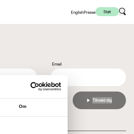
Støt
English
Presse
Email
l
privatlivspolitikken
Om