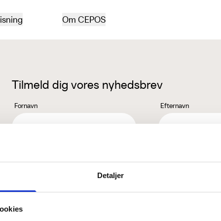
isning
Om CEPOS
Tilmeld dig vores nyhedsbrev
Fornavn
Efternavn
Jeg accepterer behandlingen af mine personoplysninger i henhold ti
Detaljer
ookies