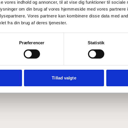
se vores indhold og annoncer, til at vise dig funktioner til sociale
oplysninger om din brug af vores hjemmeside med vores partnere i
ysepartnere. Vores partnere kan kombinere disse data med andr
Hvem er CEPOS
Analyser
et fra din brug af deres tjenester.
Vores værdier
Debat
Medarbejdere
ABCepos
Kontakt
Podcast
Præferencer
Statistik
Tillad valgte