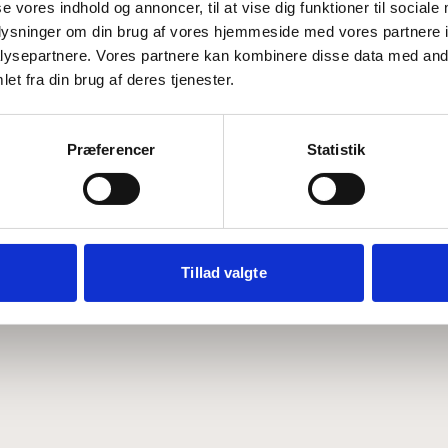
se vores indhold og annoncer, til at vise dig funktioner til sociale
oplysninger om din brug af vores hjemmeside med vores partnere i
ysepartnere. Vores partnere kan kombinere disse data med andr
Hvem er CEPOS
Analyser
et fra din brug af deres tjenester.
Vores værdier
Debat
Medarbejdere
ABCepos
Kontakt
Podcast
Præferencer
Statistik
Tillad valgte