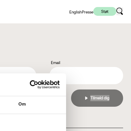
Støt
English
Presse
Email
l
privatlivspolitikken
Om