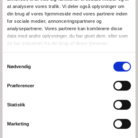
at analysere vores trafik. Vi deler også oplysninger om
din brug af vores hjemmeside med vores partnere inden
for sociale medier, annonceringspartnere og
Jeg accepterer behandlingen af mine personoplysninger i
analysepartnere. Vores partnere kan kombinere disse
henhold til
privatlivspolitikken
data med andre oplysninger, du har givet dem, eller som
de har indsamlet fra din brug af deres tjenester.
Samtykkevalg
Nødvendig
Præferencer
Statistik
Hvem er CEPOS
Analyser
Marketing
Vores værdier
Debat