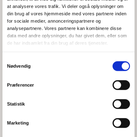
at analysere vores trafik. Vi deler også oplysninger om
din brug af vores hjemmeside med vores partnere inden
for sociale medier, annonceringspartnere og
Jeg accepterer behandlingen af mine personoplysninger i
analysepartnere. Vores partnere kan kombinere disse
henhold til
privatlivspolitikken
data med andre oplysninger, du har givet dem, eller som
de har indsamlet fra din brug af deres tjenester.
Samtykkevalg
Nødvendig
Præferencer
Statistik
Hvem er CEPOS
Analyser
Marketing
Vores værdier
Debat