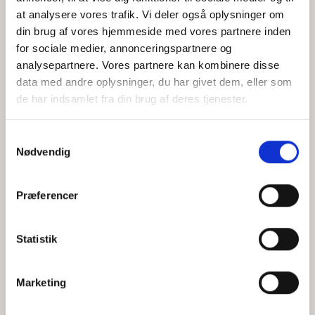
at analysere vores trafik. Vi deler også oplysninger om
din brug af vores hjemmeside med vores partnere inden
for sociale medier, annonceringspartnere og
Jeg accepterer behandlingen af mine personoplysninger i
analysepartnere. Vores partnere kan kombinere disse
henhold til
privatlivspolitikken
data med andre oplysninger, du har givet dem, eller som
de har indsamlet fra din brug af deres tjenester.
Samtykkevalg
Nødvendig
Præferencer
Statistik
Hvem er CEPOS
Analyser
Marketing
Vores værdier
Debat