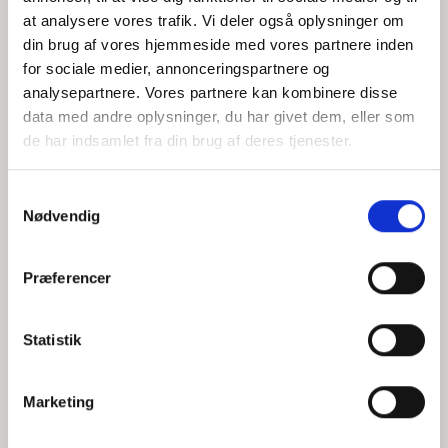
at analysere vores trafik. Vi deler også oplysninger om
din brug af vores hjemmeside med vores partnere inden
for sociale medier, annonceringspartnere og
Jeg accepterer behandlingen af mine personoplysninger i
analysepartnere. Vores partnere kan kombinere disse
henhold til
privatlivspolitikken
data med andre oplysninger, du har givet dem, eller som
de har indsamlet fra din brug af deres tjenester.
Samtykkevalg
Nødvendig
Præferencer
Statistik
Hvem er CEPOS
Analyser
Marketing
Vores værdier
Debat