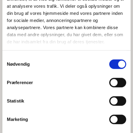
at analysere vores trafik. Vi deler også oplysninger om
din brug af vores hjemmeside med vores partnere inden
for sociale medier, annonceringspartnere og
Jeg accepterer behandlingen af mine personoplysninger i
analysepartnere. Vores partnere kan kombinere disse
henhold til
privatlivspolitikken
data med andre oplysninger, du har givet dem, eller som
de har indsamlet fra din brug af deres tjenester.
Samtykkevalg
Nødvendig
Præferencer
Statistik
Hvem er CEPOS
Analyser
Marketing
Vores værdier
Debat