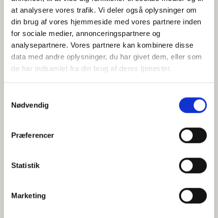
at analysere vores trafik. Vi deler også oplysninger om
din brug af vores hjemmeside med vores partnere inden
for sociale medier, annonceringspartnere og
Jeg accepterer behandlingen af mine personoplysninger i
analysepartnere. Vores partnere kan kombinere disse
henhold til
privatlivspolitikken
data med andre oplysninger, du har givet dem, eller som
de har indsamlet fra din brug af deres tjenester.
Samtykkevalg
Nødvendig
Præferencer
Statistik
Hvem er CEPOS
Analyser
Marketing
Vores værdier
Debat