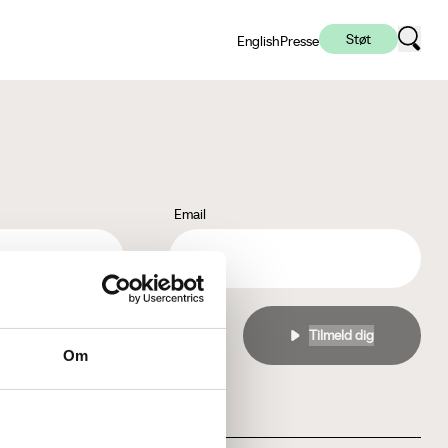
Støt
English
Presse
Email
l
privatlivspolitikken
Om