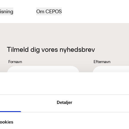
isning
Om CEPOS
Tilmeld dig vores nyhedsbrev
Fornavn
Efternavn
Jeg accepterer behandlingen af mine personoplysninger i henhold ti
Detaljer
ookies