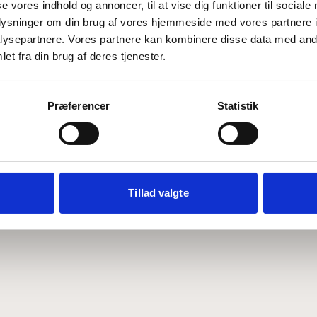
se vores indhold og annoncer, til at vise dig funktioner til sociale
oplysninger om din brug af vores hjemmeside med vores partnere i
ysepartnere. Vores partnere kan kombinere disse data med andr
Hvem er CEPOS
Analyser
et fra din brug af deres tjenester.
Vores værdier
Debat
Medarbejdere
ABCepos
Kontakt
Podcast
Præferencer
Statistik
Tillad valgte