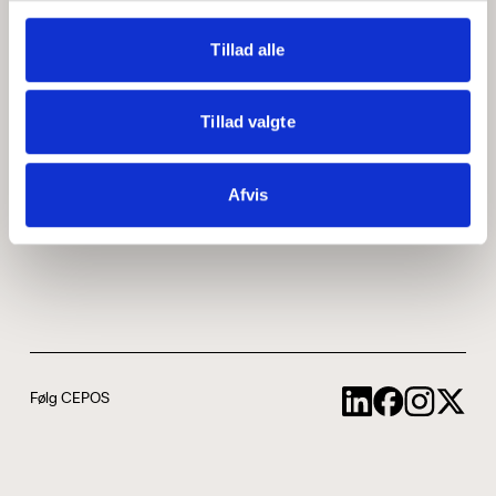
Medarbejdere
ABCepos
Tillad alle
Kontakt
Podcast
Tillad valgte
Uddannelse
Afvis
Cookie- og privatlivspolitik
Følg CEPOS