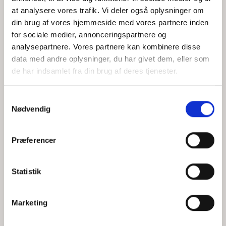
at analysere vores trafik. Vi deler også oplysninger om
din brug af vores hjemmeside med vores partnere inden
for sociale medier, annonceringspartnere og
Jeg accepterer behandlingen af mine personoplysninger i
analysepartnere. Vores partnere kan kombinere disse
henhold til
privatlivspolitikken
data med andre oplysninger, du har givet dem, eller som
de har indsamlet fra din brug af deres tjenester.
Samtykkevalg
Nødvendig
Præferencer
Statistik
Hvem er CEPOS
Analyser
Marketing
Vores værdier
Debat