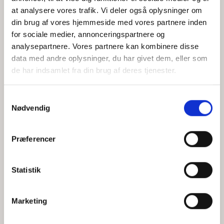
at analysere vores trafik. Vi deler også oplysninger om
din brug af vores hjemmeside med vores partnere inden
for sociale medier, annonceringspartnere og
Jeg accepterer behandlingen af mine personoplysninger i
analysepartnere. Vores partnere kan kombinere disse
henhold til
privatlivspolitikken
data med andre oplysninger, du har givet dem, eller som
de har indsamlet fra din brug af deres tjenester.
Samtykkevalg
Nødvendig
Præferencer
Statistik
Hvem er CEPOS
Analyser
Marketing
Vores værdier
Debat