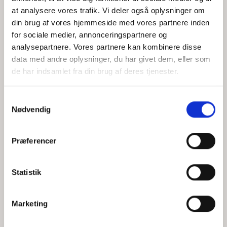
at analysere vores trafik. Vi deler også oplysninger om
din brug af vores hjemmeside med vores partnere inden
for sociale medier, annonceringspartnere og
Jeg accepterer behandlingen af mine personoplysninger i
analysepartnere. Vores partnere kan kombinere disse
henhold til
privatlivspolitikken
data med andre oplysninger, du har givet dem, eller som
de har indsamlet fra din brug af deres tjenester.
Samtykkevalg
Nødvendig
Præferencer
Statistik
Hvem er CEPOS
Analyser
Marketing
Vores værdier
Debat