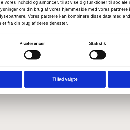
se vores indhold og annoncer, til at vise dig funktioner til sociale
oplysninger om din brug af vores hjemmeside med vores partnere i
ysepartnere. Vores partnere kan kombinere disse data med andr
Hvem er CEPOS
Analyser
et fra din brug af deres tjenester.
Vores værdier
Debat
Medarbejdere
ABCepos
Kontakt
Podcast
Præferencer
Statistik
Tillad valgte