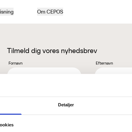
isning
Om CEPOS
Tilmeld dig vores nyhedsbrev
Fornavn
Efternavn
Jeg accepterer behandlingen af mine personoplysninger i henhold ti
Detaljer
ookies