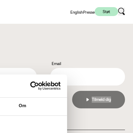
Støt
English
Presse
Email
l
privatlivspolitikken
Om