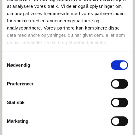
at analysere vores trafik. Vi deler også oplysninger om
din brug af vores hjemmeside med vores partnere inden
for sociale medier, annonceringspartnere og
Jeg accepterer behandlingen af mine personoplysninger i
analysepartnere. Vores partnere kan kombinere disse
henhold til
privatlivspolitikken
data med andre oplysninger, du har givet dem, eller som
de har indsamlet fra din brug af deres tjenester.
Samtykkevalg
Nødvendig
Præferencer
Statistik
Hvem er CEPOS
Analyser
Marketing
Vores værdier
Debat