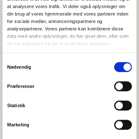
at analysere vores trafik. Vi deler også oplysninger om
din brug af vores hjemmeside med vores partnere inden
for sociale medier, annonceringspartnere og
Jeg accepterer behandlingen af mine personoplysninger i
analysepartnere. Vores partnere kan kombinere disse
henhold til
privatlivspolitikken
data med andre oplysninger, du har givet dem, eller som
de har indsamlet fra din brug af deres tjenester.
Samtykkevalg
Nødvendig
Præferencer
Statistik
Hvem er CEPOS
Analyser
Marketing
Vores værdier
Debat