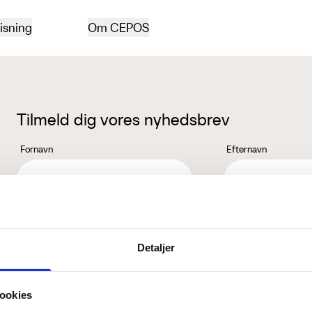
isning
Om CEPOS
Tilmeld dig vores nyhedsbrev
Fornavn
Efternavn
Jeg accepterer behandlingen af mine personoplysninger i henhold ti
Detaljer
ookies