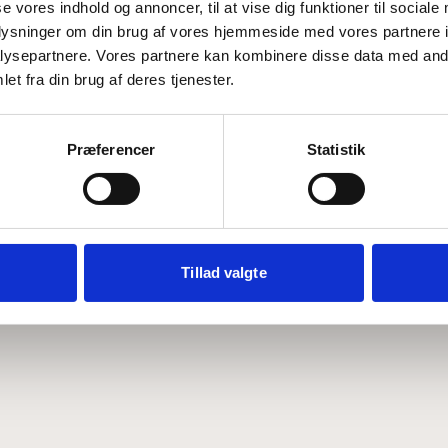
se vores indhold og annoncer, til at vise dig funktioner til sociale
oplysninger om din brug af vores hjemmeside med vores partnere i
ysepartnere. Vores partnere kan kombinere disse data med andr
Hvem er CEPOS
Analyser
et fra din brug af deres tjenester.
Vores værdier
Debat
Medarbejdere
ABCepos
Kontakt
Podcast
Præferencer
Statistik
Tillad valgte