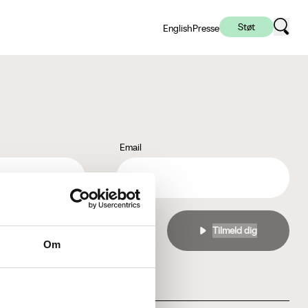
Støt
English
Presse
Email
l
privatlivspolitikken
Om