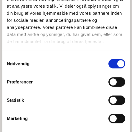
at analysere vores trafik. Vi deler også oplysninger om
din brug af vores hjemmeside med vores partnere inden
for sociale medier, annonceringspartnere og
Jeg accepterer behandlingen af mine personoplysninger i
analysepartnere. Vores partnere kan kombinere disse
henhold til
privatlivspolitikken
data med andre oplysninger, du har givet dem, eller som
de har indsamlet fra din brug af deres tjenester.
Samtykkevalg
Nødvendig
Præferencer
Statistik
Hvem er CEPOS
Analyser
Marketing
Vores værdier
Debat