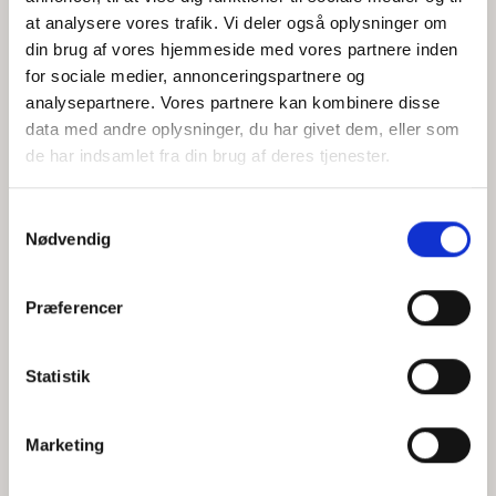
at analysere vores trafik. Vi deler også oplysninger om
din brug af vores hjemmeside med vores partnere inden
for sociale medier, annonceringspartnere og
Jeg accepterer behandlingen af mine personoplysninger i
analysepartnere. Vores partnere kan kombinere disse
henhold til
privatlivspolitikken
data med andre oplysninger, du har givet dem, eller som
de har indsamlet fra din brug af deres tjenester.
Samtykkevalg
Nødvendig
Præferencer
Statistik
Hvem er CEPOS
Analyser
Marketing
Vores værdier
Debat