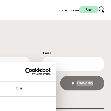
Støt
English
Presse
Email
l
privatlivspolitikken
Om