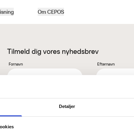
isning
Om CEPOS
Tilmeld dig vores nyhedsbrev
Fornavn
Efternavn
Jeg accepterer behandlingen af mine personoplysninger i henhold ti
Detaljer
ookies