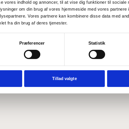
se vores indhold og annoncer, til at vise dig funktioner til sociale
oplysninger om din brug af vores hjemmeside med vores partnere i
ysepartnere. Vores partnere kan kombinere disse data med andr
Hvem er CEPOS
Analyser
et fra din brug af deres tjenester.
Vores værdier
Debat
Medarbejdere
ABCepos
Kontakt
Podcast
Præferencer
Statistik
Tillad valgte