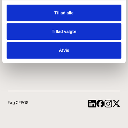
Medarbejdere
ABCepos
Tillad alle
Kontakt
Podcast
Tillad valgte
Uddannelse
Afvis
Cookie- og privatlivspolitik
Følg CEPOS