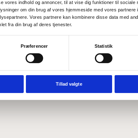
se vores indhold og annoncer, til at vise dig funktioner til sociale
oplysninger om din brug af vores hjemmeside med vores partnere i
ysepartnere. Vores partnere kan kombinere disse data med andr
Hvem er CEPOS
Analyser
et fra din brug af deres tjenester.
Vores værdier
Debat
Medarbejdere
ABCepos
Kontakt
Podcast
Præferencer
Statistik
Tillad valgte