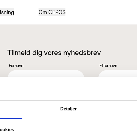
isning
Om CEPOS
Tilmeld dig vores nyhedsbrev
Fornavn
Efternavn
Jeg accepterer behandlingen af mine personoplysninger i henhold ti
Detaljer
ookies