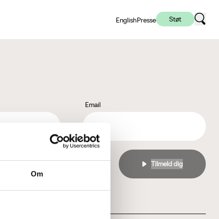
Støt
English
Presse
Email
l
privatlivspolitikken
Om