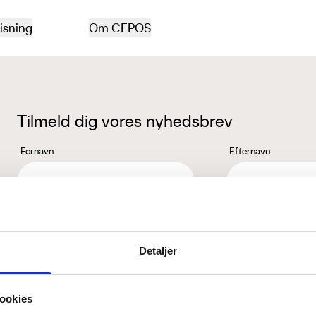
isning
Om CEPOS
Tilmeld dig vores nyhedsbrev
Fornavn
Efternavn
Jeg accepterer behandlingen af mine personoplysninger i henhold ti
Detaljer
ookies