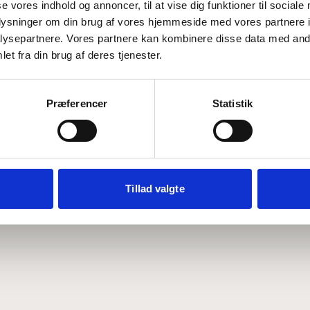
se vores indhold og annoncer, til at vise dig funktioner til sociale
oplysninger om din brug af vores hjemmeside med vores partnere i
ysepartnere. Vores partnere kan kombinere disse data med andr
Hvem er CEPOS
Analyser
et fra din brug af deres tjenester.
Vores værdier
Debat
Medarbejdere
ABCepos
Kontakt
Podcast
Præferencer
Statistik
Tillad valgte