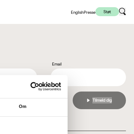
Støt
English
Presse
Email
l
privatlivspolitikken
Om