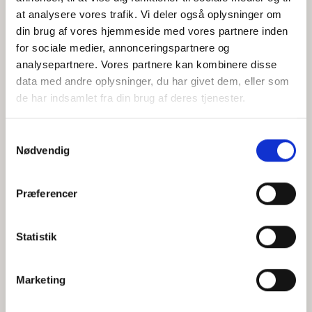
at analysere vores trafik. Vi deler også oplysninger om
din brug af vores hjemmeside med vores partnere inden
for sociale medier, annonceringspartnere og
Jeg accepterer behandlingen af mine personoplysninger i
analysepartnere. Vores partnere kan kombinere disse
henhold til
privatlivspolitikken
data med andre oplysninger, du har givet dem, eller som
de har indsamlet fra din brug af deres tjenester.
Samtykkevalg
Nødvendig
Præferencer
Statistik
Hvem er CEPOS
Analyser
Marketing
Vores værdier
Debat