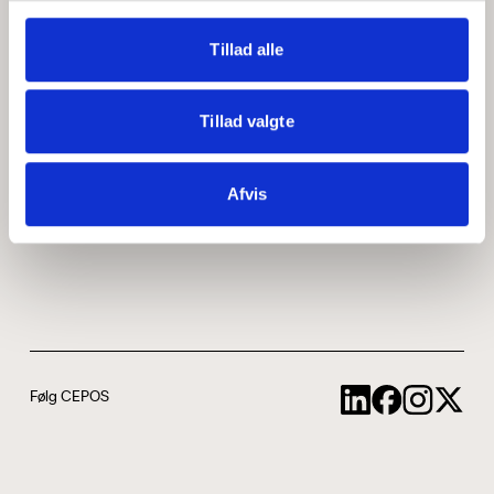
Medarbejdere
ABCepos
Tillad alle
Kontakt
Podcast
Tillad valgte
Uddannelse
Afvis
Cookie- og privatlivspolitik
Følg CEPOS